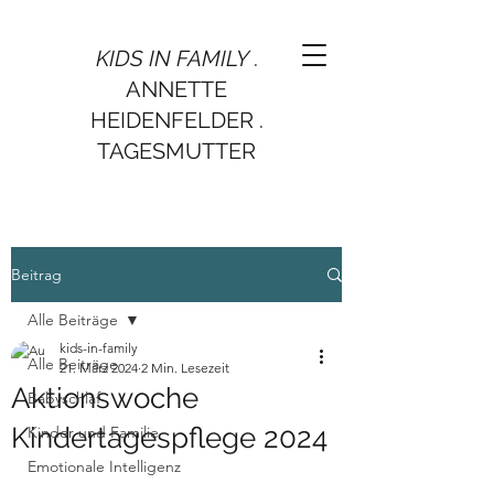
KIDS IN FAMILY
.
ANNETTE
HEIDENFELDER .
TAGESMUTTER
Beitrag
Alle Beiträge
kids-in-family
Alle Beiträge
21. März 2024
2 Min. Lesezeit
Aktionswoche
Babyschlaf
Kindertagespflege 2024
Kinder und Familie
Emotionale Intelligenz